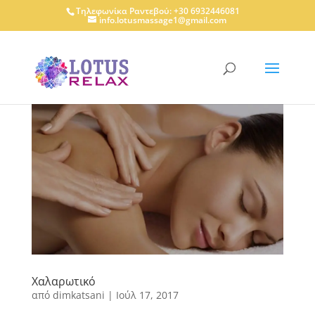
Τηλεφωνίκα Ραντεβού: +30 6932446081
info.lotusmassage1@gmail.com
Χαλαρωτικό
από
dimkatsani
|
Ιούλ 17, 2017