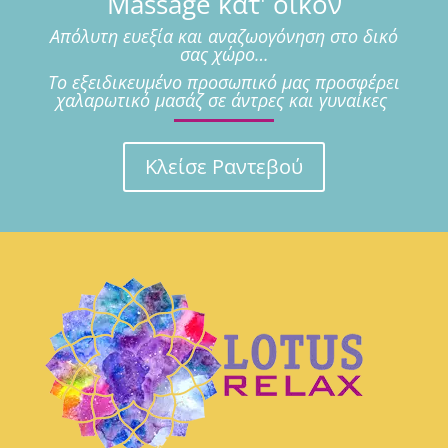
Massage κατ' οίκον
Απόλυτη ευεξία και αναζωογόνηση στο δικό
σας χώρο…
Το εξειδικευμένο προσωπικό μας προσφέρει
χαλαρωτικό μασάζ σε άντρες και γυναίκες
Κλείσε Ραντεβού