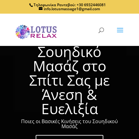
Τηλεφωνίκα Ραντεβού: +30 6932446081
info.lotusmassage1@gmail.com
Σουηδικό
Μασάζ στο
Σπίτι Σας με
Άνεση &
Ευελιξία
Ποιες οι Βασικές Κινήσεις του Σουηδικού
Μασάζ