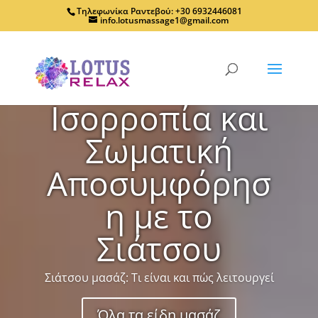
Τηλεφωνίκα Ραντεβού: +30 6932446081
info.lotusmassage1@gmail.com
Ισορροπία και
Σωματική
Αποσυμφόρησ
η με το
Σιάτσου
Σιάτσου μασάζ: Τι είναι και πώς λειτουργεί
Όλα τα είδη μασάζ