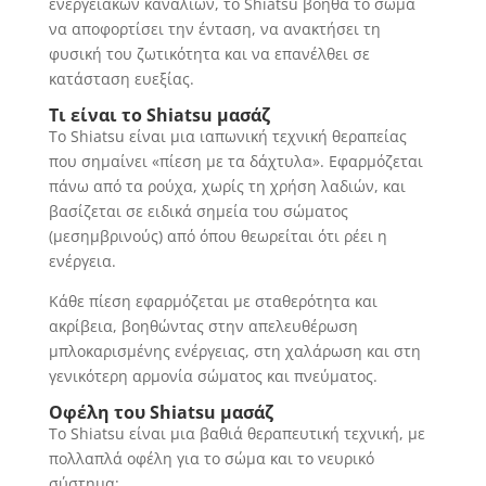
ενεργειακών καναλιών, το Shiatsu βοηθά το σώμα
να αποφορτίσει την ένταση, να ανακτήσει τη
φυσική του ζωτικότητα και να επανέλθει σε
κατάσταση ευεξίας.
Τι είναι το
Shiatsu
μασάζ
Το Shiatsu είναι μια ιαπωνική τεχνική θεραπείας
που σημαίνει «πίεση με τα δάχτυλα». Εφαρμόζεται
πάνω από τα ρούχα, χωρίς τη χρήση λαδιών, και
βασίζεται σε ειδικά σημεία του σώματος
(μεσημβρινούς) από όπου θεωρείται ότι ρέει η
ενέργεια.
Κάθε πίεση εφαρμόζεται με σταθερότητα και
ακρίβεια, βοηθώντας στην απελευθέρωση
μπλοκαρισμένης ενέργειας, στη χαλάρωση και στη
γενικότερη αρμονία σώματος και πνεύματος.
Οφέλη του
Shiatsu
μασάζ
Το Shiatsu είναι μια βαθιά θεραπευτική τεχνική, με
πολλαπλά οφέλη για το σώμα και το νευρικό
σύστημα: