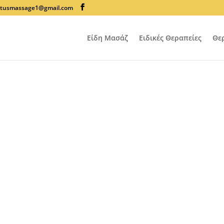
lotusmassage1@gmail.com
Είδη Μασάζ
Ειδικές Θεραπείες
Θε