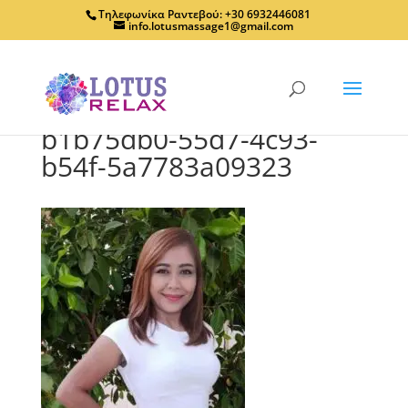
Τηλεφωνίκα Ραντεβού: +30 6932446081
info.lotusmassage1@gmail.com
b1b75db0-55d7-4c93-
b54f-5a7783a09323