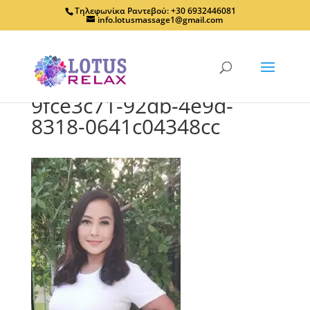
Τηλεφωνίκα Ραντεβού: +30 6932446081
info.lotusmassage1@gmail.com
9fce3c71-92db-4e9d-
8318-0641c04348cc