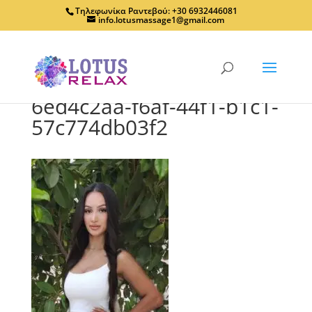
Τηλεφωνίκα Ραντεβού: +30 6932446081
info.lotusmassage1@gmail.com
6ed4c2aa-f6af-44f1-b1c1-
57c774db03f2