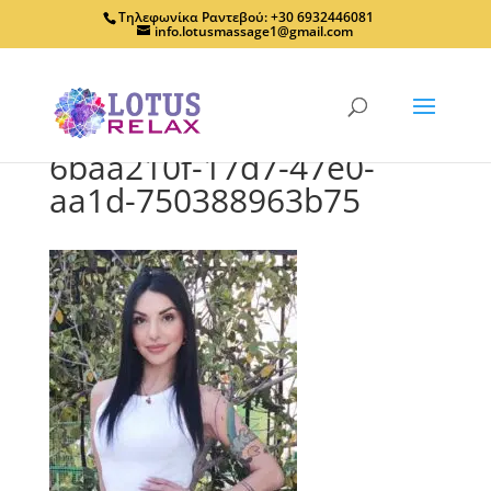
Τηλεφωνίκα Ραντεβού: +30 6932446081
info.lotusmassage1@gmail.com
6baa210f-17d7-47e0-
aa1d-750388963b75