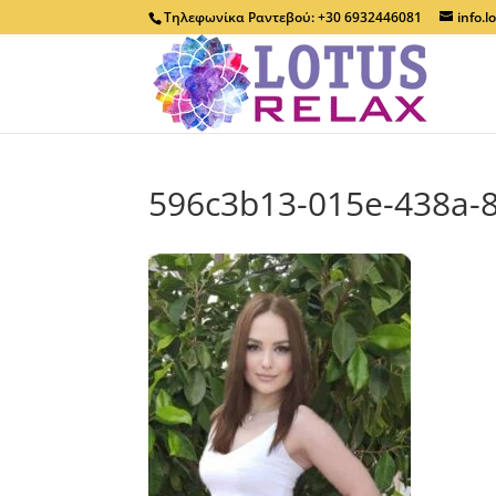
Τηλεφωνίκα Ραντεβού: +30 6932446081
info.
596c3b13-015e-438a-