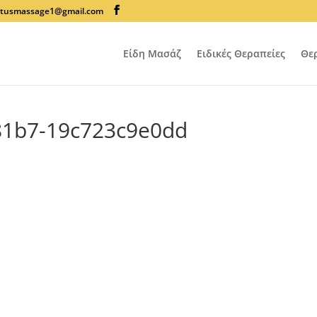
lotusmassage1@gmail.com
Είδη Μασάζ
Ειδικές Θεραπείες
Θε
81b7-19c723c9e0dd