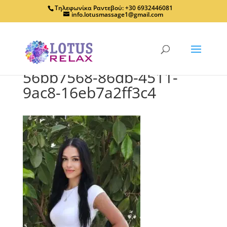
Τηλεφωνίκα Ραντεβού: +30 6932446081
info.lotusmassage1@gmail.com
56bb7568-86db-4511-
9ac8-16eb7a2ff3c4