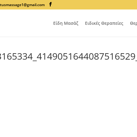
lotusmassage1@gmail.com
Είδη Μασάζ
Ειδικές Θεραπείες
Θε
3165334_4149051644087516529