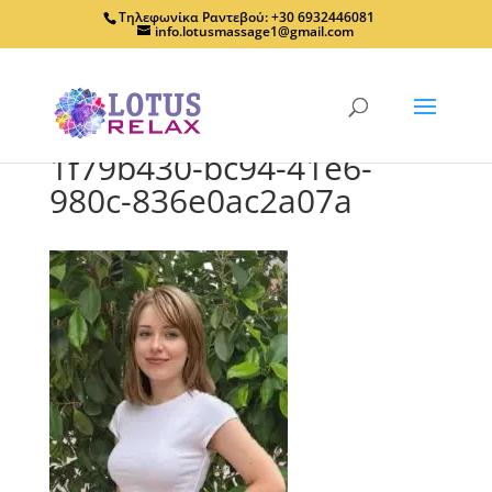
Τηλεφωνίκα Ραντεβού: +30 6932446081
info.lotusmassage1@gmail.com
1f79b430-bc94-41e6-
980c-836e0ac2a07a