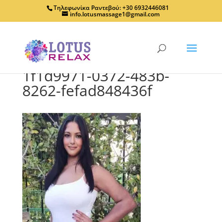
Τηλεφωνίκα Ραντεβού: +30 6932446081
info.lotusmassage1@gmail.com
1f1d9971-0372-483b-
8262-fefad848436f