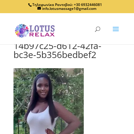
Τηλεφωνίκα Ραντεβού: +30 6932446081
info.lotusmassage1@gmail.com
14b97c25-d612-42fa-
bc3e-5b356bedbef2