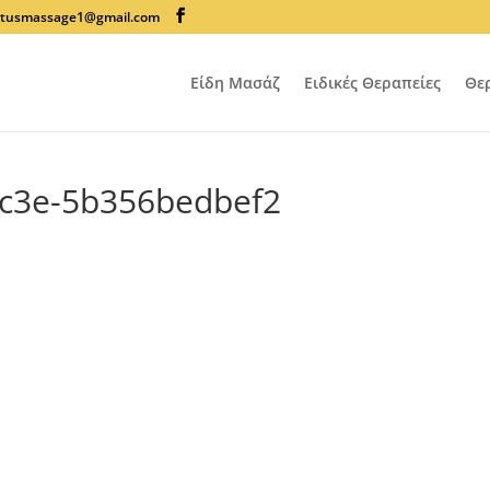
lotusmassage1@gmail.com
Είδη Μασάζ
Ειδικές Θεραπείες
Θε
bc3e-5b356bedbef2