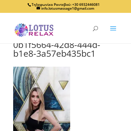
Τηλεφωνίκα Ραντεβού: +30 6932446081
info.lotusmassage1@gmail.com
0b1f5664-42d8-444d-
b1e8-3a57eb435bc1