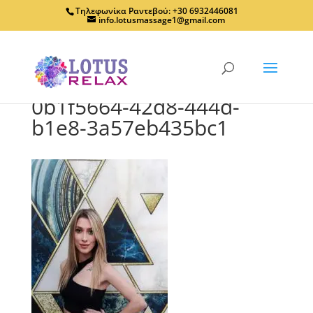
Τηλεφωνίκα Ραντεβού: +30 6932446081
info.lotusmassage1@gmail.com
0b1f5664-42d8-444d-
b1e8-3a57eb435bc1