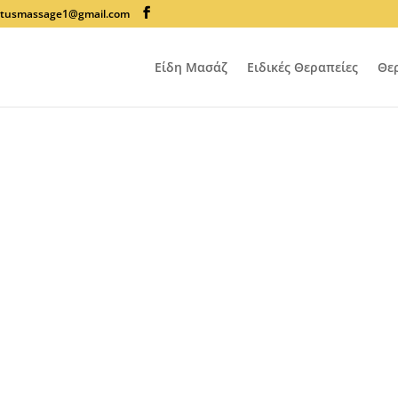
lotusmassage1@gmail.com
Είδη Μασάζ
Ειδικές Θεραπείες
Θε