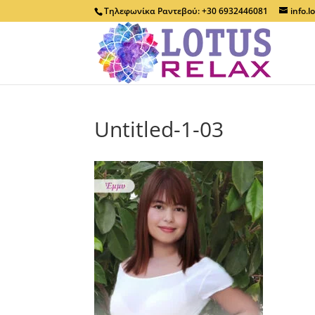
Τηλεφωνίκα Ραντεβού: +30 6932446081
info.
Untitled-1-03