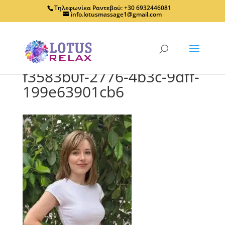
Τηλεφωνίκα Ραντεβού: +30 6932446081
info.lotusmassage1@gmail.com
f3583b0f-2776-4b3c-9dff-
199e63901cb6