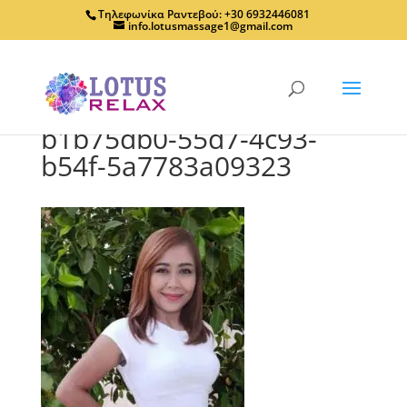
Τηλεφωνίκα Ραντεβού: +30 6932446081
info.lotusmassage1@gmail.com
b1b75db0-55d7-4c93-
b54f-5a7783a09323