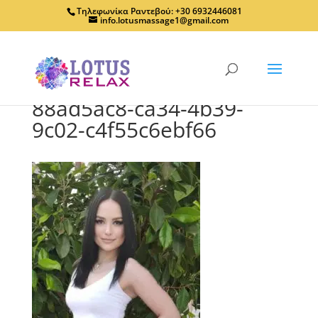
Τηλεφωνίκα Ραντεβού: +30 6932446081
info.lotusmassage1@gmail.com
88ad5ac8-ca34-4b39-
9c02-c4f55c6ebf66