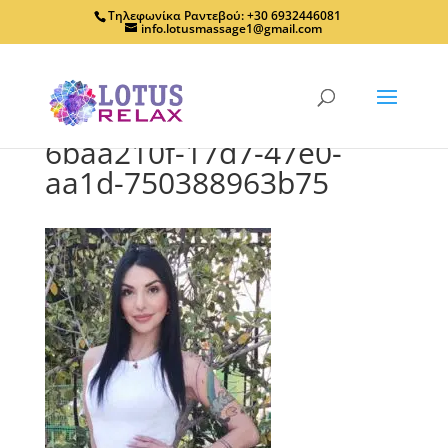
Τηλεφωνίκα Ραντεβού: +30 6932446081
info.lotusmassage1@gmail.com
6baa210f-17d7-47e0-
aa1d-750388963b75