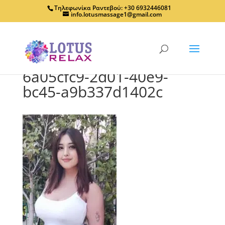
Τηλεφωνίκα Ραντεβού: +30 6932446081
info.lotusmassage1@gmail.com
6a05cfc9-2d01-40e9-
bc45-a9b337d1402c