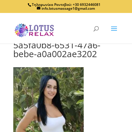
Τηλεφωνίκα Ραντεβού: +30 6932446081
info.lotusmassage1@gmail.com
5a5fa0b8-6531-47a6-
bebe-a0a002ae3202