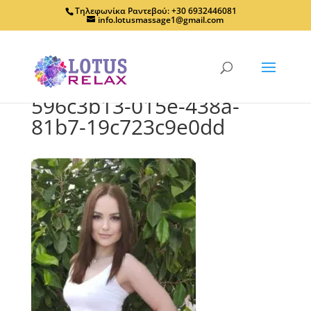
Τηλεφωνίκα Ραντεβού: +30 6932446081
info.lotusmassage1@gmail.com
596c3b13-015e-438a-
81b7-19c723c9e0dd