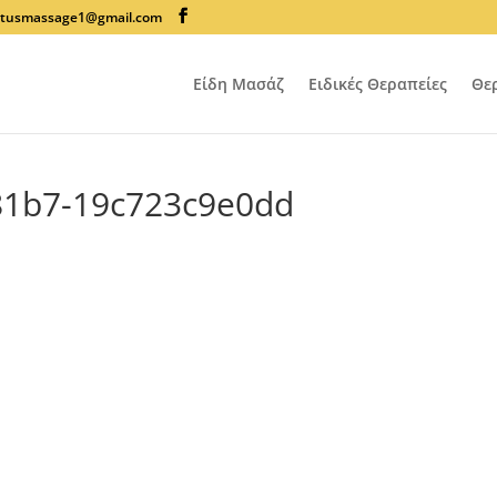
lotusmassage1@gmail.com
Είδη Μασάζ
Ειδικές Θεραπείες
Θε
81b7-19c723c9e0dd