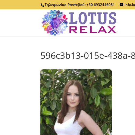
Τηλεφωνίκα Ραντεβού: +30 6932446081
info.
596c3b13-015e-438a-