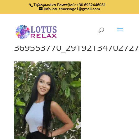
Τηλεφωνίκα Ραντεβού: +30 6932446081
info.lotusmassage1@gmail.com
369553770_29192134702727