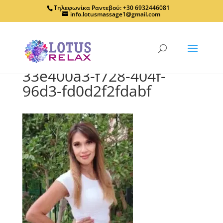
Τηλεφωνίκα Ραντεβού: +30 6932446081
info.lotusmassage1@gmail.com
33e400a3-f728-404f-
96d3-fd0d2f2fdabf