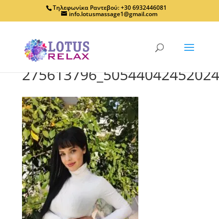
Τηλεφωνίκα Ραντεβού: +30 6932446081
info.lotusmassage1@gmail.com
275613796_50544042452024