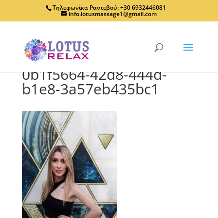
Τηλεφωνίκα Ραντεβού: +30 6932446081
info.lotusmassage1@gmail.com
0b1f5664-42d8-444d-
b1e8-3a57eb435bc1