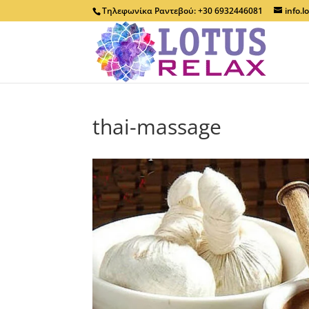
Τηλεφωνίκα Ραντεβού: +30 6932446081
info.
thai-massage