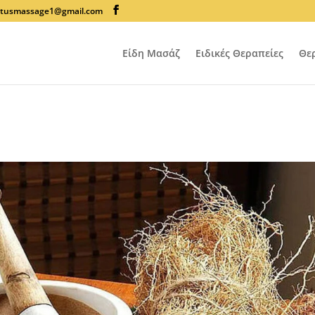
lotusmassage1@gmail.com
Είδη Μασάζ
Ειδικές Θεραπείες
Θε