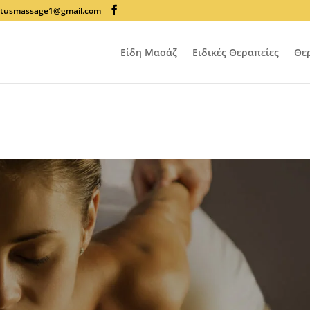
lotusmassage1@gmail.com
Είδη Μασάζ
Ειδικές Θεραπείες
Θε