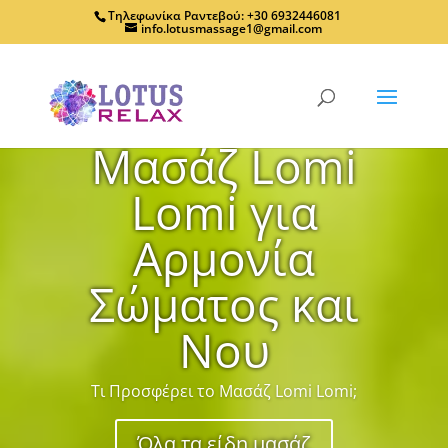
Τηλεφωνίκα Ραντεβού: +30 6932446081
info.lotusmassage1@gmail.com
Μασάζ Lomi
Lomi για
Αρμονία
Σώματος και
Νου
Τι Προσφέρει το Μασάζ Lomi Lomi;
Όλα τα είδη μασάζ